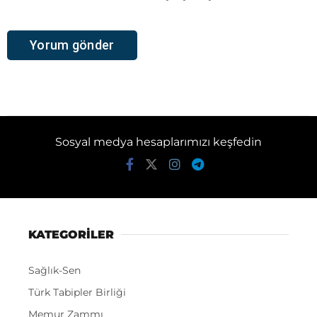
Sosyal medya hesaplarımızı keşfedin
KATEGORİLER
Sağlık-Sen
Türk Tabipler Birliği
Memur Zammı