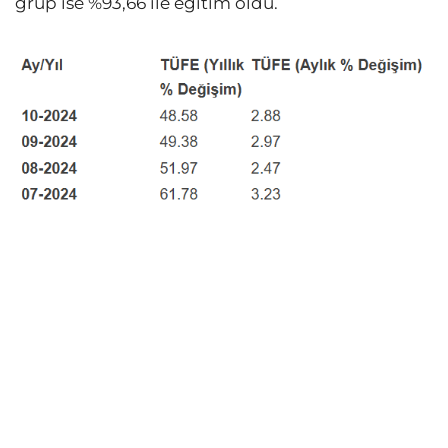
grup ise %93,66 ile eğitim oldu.