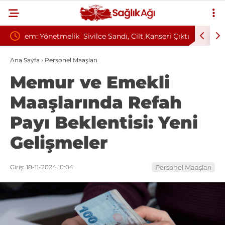
tmelik
Sivilce Sandı, Cilt Kanseri Çıktı: Ameliyattan 60
Baş Dönm
Dikişle Uyandı
Sendromu
Ana Sayfa
›
Personel Maaşları
Memur ve Emekli
Maaşlarında Refah
Payı Beklentisi: Yeni
Gelişmeler
Giriş: 18-11-2024 10:04
Personel Maaşları