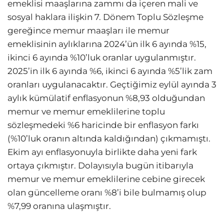
emeklisi maaşlarına zammı da içeren mali ve
sosyal haklara ilişkin 7. Dönem Toplu Sözleşme
gereğince memur maaşları ile memur
emeklisinin aylıklarına 2024’ün ilk 6 ayında %15,
ikinci 6 ayında %10’luk oranlar uygulanmıştır.
2025’in ilk 6 ayında %6, ikinci 6 ayında %5’lik zam
oranları uygulanacaktır. Geçtiğimiz eylül ayında 3
aylık kümülatif enflasyonun %8,93 olduğundan
memur ve memur emeklilerine toplu
sözleşmedeki %6 haricinde bir enflasyon farkı
(%10’luk oranın altında kaldığından) çıkmamıştı.
Ekim ayı enflasyonuyla birlikte daha yeni fark
ortaya çıkmıştır. Dolayısıyla bugün itibarıyla
memur ve memur emeklilerine cebine girecek
olan güncelleme oranı %8’i bile bulmamış olup
%7,99 oranına ulaşmıştır.