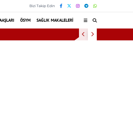
Bizi Takip Edin
AAŞLARI
ÖSYM
SAĞLIK MAKALELERI
Diş eti kanaması dah