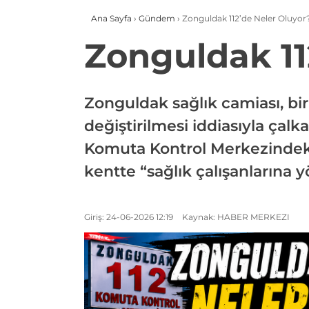
Ana Sayfa
›
Gündem
›
Zonguldak 112’de Neler Oluyor
Zonguldak 11
Zonguldak sağlık camiası, bi
değiştirilmesi iddiasıyla çal
Komuta Kontrol Merkezindeki
kentte “sağlık çalışanlarına 
Giriş: 24-06-2026 12:19
Kaynak: HABER MERKEZI