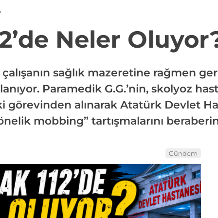
?
2’de Neler Oluyor
r çalışanın sağlık mazeretine rağmen ger
kalanıyor. Paramedik G.G.’nin, skolyoz ha
 görevinden alınarak Atatürk Devlet Has
yönelik mobbing” tartışmalarını beraberin
Gündem