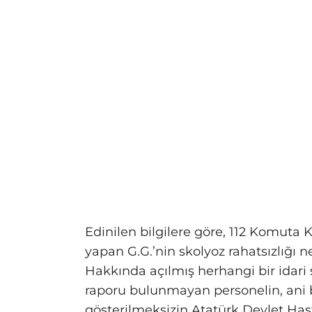
Edinilen bilgilere göre, 112 Komuta
yapan G.G.’nin skolyoz rahatsızlığı 
Hakkında açılmış herhangi bir idar
raporu bulunmayan personelin, ani b
gösterilmeksizin Atatürk Devlet Hast