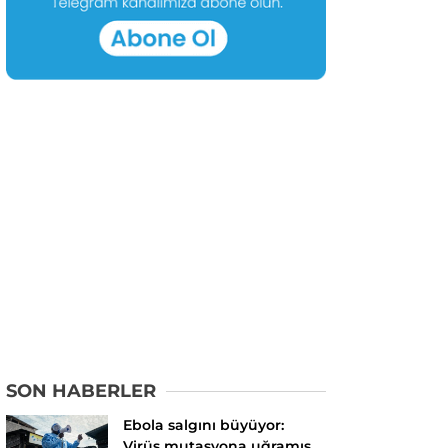
SON HABERLER
Ebola salgını büyüyor:
Virüs mutasyona uğramış