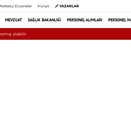
Nöbetçi Eczaneler
Künye
YAZARLAR
MEVZUAT
SAĞLIK BAKANLIĞI
PERSONEL ALIMLARI
PERSONEL M
ni aşkın hasta hiperbarik oksijen tedavisinden yararlandı