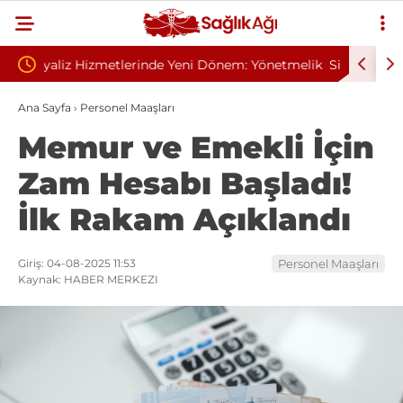
nem: Yönetmelik
Sivilce Sandı, Cilt Kanseri Çıktı: Ameliyattan 60
Dikişle Uyandı
Ana Sayfa
›
Personel Maaşları
Memur ve Emekli İçin
Zam Hesabı Başladı!
İlk Rakam Açıklandı
Giriş: 04-08-2025 11:53
Personel Maaşları
Kaynak: HABER MERKEZI