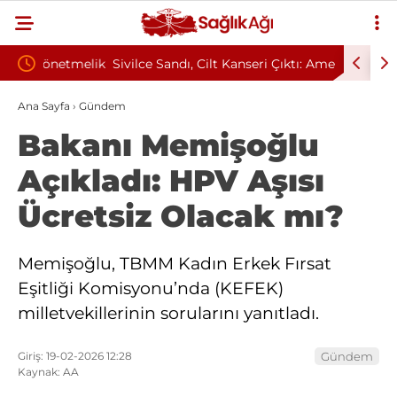
tmelik
Sivilce Sandı, Cilt Kanseri Çıktı: Ameliyattan 60
Baş Dönm
Dikişle Uyandı
Sendromu
Ana Sayfa
›
Gündem
Bakanı Memişoğlu
Açıkladı: HPV Aşısı
Ücretsiz Olacak mı?
Memişoğlu, TBMM Kadın Erkek Fırsat
Eşitliği Komisyonu’nda (KEFEK)
milletvekillerinin sorularını yanıtladı.
Giriş: 19-02-2026 12:28
Gündem
Kaynak: AA