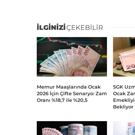
İLGİNİZİ
ÇEKEBİLİR
Memur Maaşlarında Ocak
SGK Uzma
2026 İçin Çifte Senaryo: Zam
Ocak Za
Oranı %18,7 ile %20,5
Emekliyi 
Bekliyor