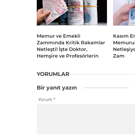
Memur ve Emekli
Kasım En
Zammında Kritik Rakamlar
Memurun
Netleşti! İşte Doktor,
Netleşiyo
Hemşire ve Profesörlerin
Zam
YORUMLAR
Bir yanıt yazın
Yorum
*