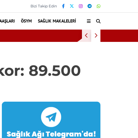
Bizi Takip Edin
AAŞLARI
ÖSYM
SAĞLIK MAKALELERI
Diş eti kanaması
or: 89.500