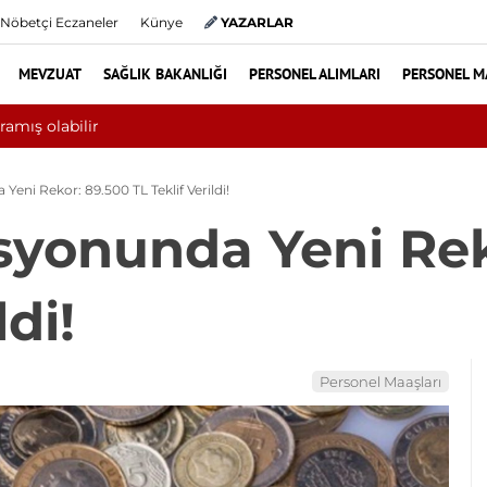
Nöbetçi Eczaneler
Künye
YAZARLAR
MEVZUAT
SAĞLIK BAKANLIĞI
PERSONEL ALIMLARI
PERSONEL M
0 bini aşkın hasta hiperbarik oksijen tedavisinden yararlandı
ni Rekor: 89.500 TL Teklif Verildi!
yonunda Yeni Rek
ldi!
Personel Maaşları