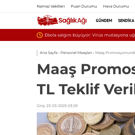
Namaz Vakitleri
Puan Durumu
Hava Durumu
GÜNDEM
SENDIKA
Yılın ilk 6 ayında 1
Ana Sayfa
›
Personel Maaşları
›
Maaş Promosyonunda Ye
Maaş Promos
TL Teklif Veri
Giriş: 23-03-2025 03:29