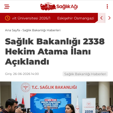
26/1
Eskişehir Osmangazi Üniversitesi 2026
İnönü Ün
Sözleşmeli Personel Alımı İlanı: 203 Kişi
Alımı İla
Ana Sayfa
›
Sağlık Bakanlığı Haberleri
Sağlık Bakanlığı 2338
Aranıyor
Hekim Atama İlanı
Açıklandı
Giriş: 26-06-2026 14:00
Sağlık Bakanlığı Haberleri