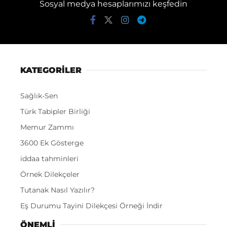
Sosyal medya hesaplarımızı keşfedin
KATEGORİLER
Sağlık-Sen
Türk Tabipler Birliği
Memur Zammı
3600 Ek Gösterge
iddaa tahminleri
Örnek Dilekçeler
Tutanak Nasıl Yazılır?
Eş Durumu Tayini Dilekçesi Örneği İndir
ÖNEMLI