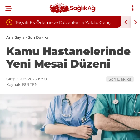
Düzenleme Yolda: Genç
Zonguldak Bülent Ecevit Üniversitesi
hanın Taleplerini Kamu
Sözleşmeli Personel Alım İlanı
Ana Sayfa
›
Son Dakika
Kamu Hastanelerinde
dürü’ne İletti
Yeni Mesai Düzeni
Giriş: 21-08-2025 15:50
Son Dakika
Kaynak: BULTEN