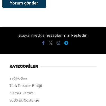
Sosyal medya hesaplarımızı keşfedin
KATEGORİLER
Sağlık-Sen
Türk Tabipler Birliği
Memur Zammı
3600 Ek Gösterge