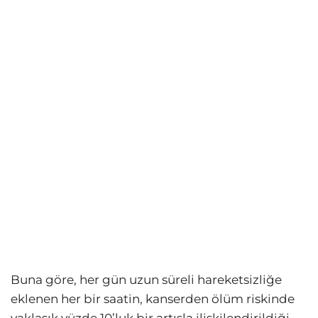
Buna göre, her gün uzun süreli hareketsizliğe
eklenen her bir saatin, kanserden ölüm riskinde
yaklaşık yüzde 10’luk bir artışla ilişkilendirildiği