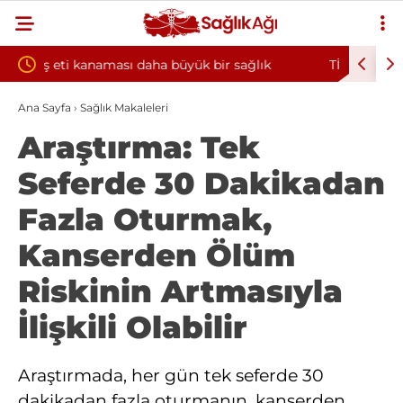
bir sağlık
TİKA 2026/01 Sözleşmeli Bilişim Personeli A
abilir
İlanı Yayımlandı
Ana Sayfa
›
Sağlık Makaleleri
Araştırma: Tek
Seferde 30 Dakikadan
Fazla Oturmak,
Kanserden Ölüm
Riskinin Artmasıyla
İlişkili Olabilir
Araştırmada, her gün tek seferde 30
dakikadan fazla oturmanın, kanserden