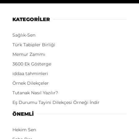
KATEGORİLER
Sağlık-Sen
Türk Tabipler Birliği
Memur Zammı
3600 Ek Gösterge
iddaa tahminleri
Örnek Dilekçeler
Tutanak Nasıl Yazılır?
Eş Durumu Tayini Dilekçesi Örneği İndir
ÖNEMLI
Hekim Sen