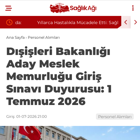
Yıllarca Hastalıkla Mücadele Etti: Sağlık
Geceleri
Sorunlarının Nedeni Evi Çıktı
Sandı, M
Ana Sayfa
›
Personel Alımları
Dışişleri Bakanlığı
Aday Meslek
Memurluğu Giriş
Sınavı Duyurusu: 1
Temmuz 2026
Giriş: 01-07-2026 21:00
Personel Alımları