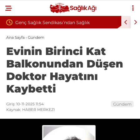
kası’ndan Sağlık
Çankırı Devlet Hastanesi’nde Sendi
lik Şiddete Tepki: “Korkuyla
İddiası: Maaş Kesme Cezası Talep E
Ana Sayfa
›
Gündem
Evinin Birinci Kat
ışmak İstiyoruz”
Balkonundan Düşen
Doktor Hayatını
Kaybetti
Giriş: 10-11-2025 11:54
Gündem
Kaynak: HABER MERKEZI