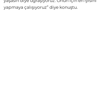
yaşasın diye uğraşıyoruz. Onun için en iyisini
yapmaya çalışıyoruz” diye konuştu.