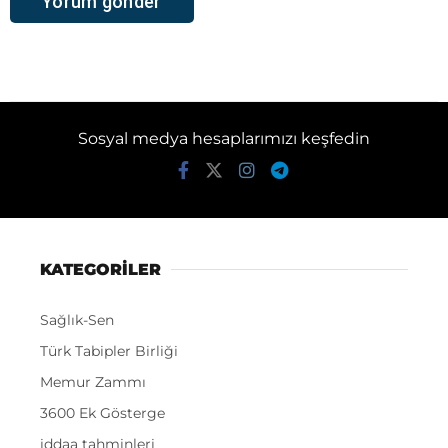
Sosyal medya hesaplarımızı keşfedin
KATEGORİLER
Sağlık-Sen
Türk Tabipler Birliği
Memur Zammı
3600 Ek Gösterge
iddaa tahminleri