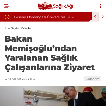
zi Üniversitesi 2026
İnönü Üniversitesi 131 Sözleşmeli P
 Alımı İlanı: 203 Kişi
Alımı İlanı
Ana Sayfa
›
Gündem
Bakan
Memişoğlu’ndan
Yaralanan Sağlık
Çalışanlarına Ziyaret
Giriş: 08-09-2024 11:13
Gündem