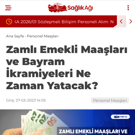
ilişim Personeli Alım
Nükleoplasti mi, Ameliyat mı? Bel ve Bo
Fıtığında Doğru Tedavi Seçimi
Ana Sayfa
›
Personel Maaşları
Zamlı Emekli Maaşları
ve Bayram
İkramiyeleri Ne
Zaman Yatacak?
Giriş: 27-03-2023 14:05
Personel Maaşları