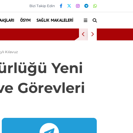
Bizi Takip Edin
AAŞLARI
ÖSYM
SAĞLIK MAKALELERI
du
Bu Alışkanlı
lı Kılavuz
ürlüğü Yeni
ve Görevleri