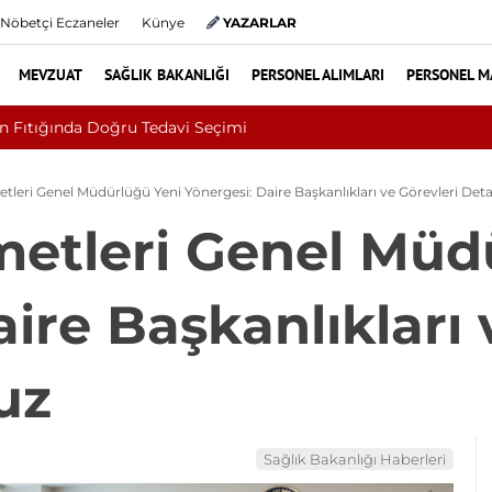
Nöbetçi Eczaneler
Künye
YAZARLAR
MEVZUAT
SAĞLIK BAKANLIĞI
PERSONEL ALIMLARI
PERSONEL M
m Bakanlığı Uludağ Alan Başkanlığı 11 Sürekli İşçi Alımı Duyurul
leri Genel Müdürlüğü Yeni Yönergesi: Daire Başkanlıkları ve Görevleri Detay
etleri Genel Müd
ire Başkanlıkları 
uz
Sağlık Bakanlığı Haberleri