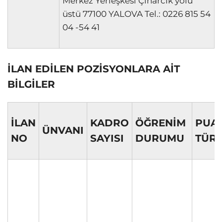
Merkez Yerleşkesi Çınarcık yolu
üstü 77100 YALOVA Tel.: 0226 815 54
04 -54 41
İLAN EDİLEN POZİSYONLARA AİT
BİLGİLER
İLAN
KADRO
ÖĞRENİM
PUA
ÜNVANI
NO
SAYISI
DURUMU
TÜR