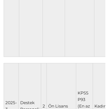
KPSS
P93
2025-
Destek
2
Ön Lisans
(En az
Kadın