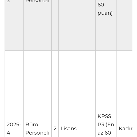
3
Personeli
60
puan)
KPSS
2025-
Büro
P3 (En
2
Lisans
Kadın/
4
Personeli
az 60