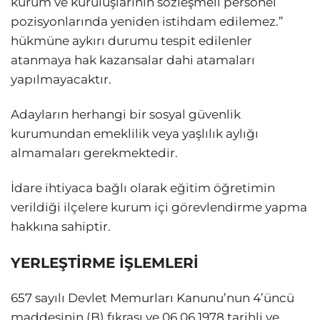
kurum ve kuruluşlarının sözleşmeli personel
pozisyonlarında yeniden istihdam edilemez.”
hükmüne aykırı durumu tespit edilenler
atanmaya hak kazansalar dahi atamaları
yapılmayacaktır.
Adayların herhangi bir sosyal güvenlik
kurumundan emeklilik veya yaşlılık aylığı
almamaları gerekmektedir.
İdare ihtiyaca bağlı olarak eğitim öğretimin
verildiği ilçelere kurum içi görevlendirme yapma
hakkına sahiptir.
YERLEŞTİRME İŞLEMLERİ
657 sayılı Devlet Memurları Kanunu’nun 4’üncü
maddesinin (B) fıkrası ve 06.06.1978 tarihli ve