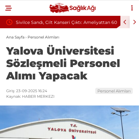
tmelik
Sivilce Sandı, Cilt Kanseri Çıktı: Ameliyattan 60
Baş Dönm
Dikişle Uyandı
Sendromu
Ana Sayfa
›
Personel Alımları
Yalova Üniversitesi
Sözleşmeli Personel
Alımı Yapacak
Giriş: 23-09-2025 16:24
Personel Alımları
Kaynak: HABER MERKEZI