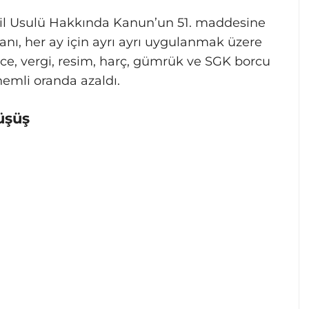
sil Usulü Hakkında Kanun’un 51. maddesine
nı, her ay için ayrı ayrı uygulanmak üzere
ece, vergi, resim, harç, gümrük ve SGK borcu
nemli oranda azaldı.
üşüş