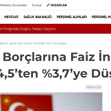
Nöbetçi Eczaneler
Künye
YAZARLAR
MEVZUAT
SAĞLIK BAKANLIĞI
PERSONEL ALIMLARI
PERSONEL M
Kültür ve Turizm Bakanlığı Uludağ Alan Başkanlığı 11 Sürekli İş
dirimi: Aylık Faiz Oranı %4,5’ten %3,7’ye Düştü
Borçlarına Faiz İn
4,5’ten %3,7’ye Dü
Mevzuat