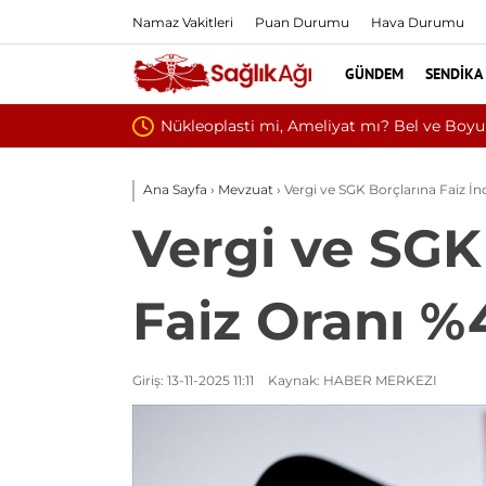
Namaz Vakitleri
Puan Durumu
Hava Durumu
GÜNDEM
SENDIKA
vi Seçimi
Ana Sayfa
›
Mevzuat
›
Vergi ve SGK Borçlarına Faiz İn
Vergi ve SGK 
Faiz Oranı %
Giriş: 13-11-2025 11:11
Kaynak: HABER MERKEZI