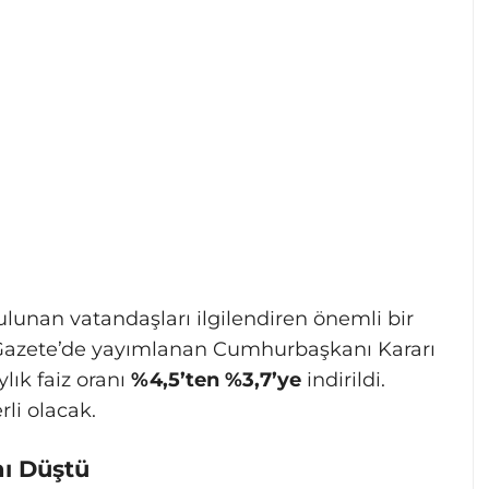
lunan vatandaşları ilgilendiren önemli bir
î Gazete’de yayımlanan Cumhurbaşkanı Kararı
lık faiz oranı
%4,5’ten %3,7’ye
indirildi.
li olacak.
nı Düştü