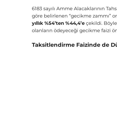
6183 sayılı Amme Alacaklarının Tah
göre belirlenen “gecikme zammı” ora
yıllık %54’ten %44,4’e
çekildi. Böyl
olanların ödeyeceği gecikme faizi ö
Taksitlendirme Faizinde de D