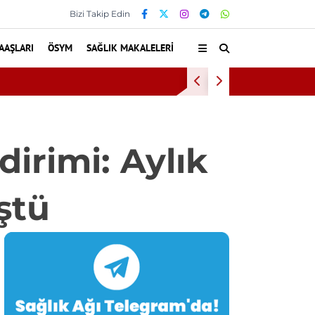
Bizi Takip Edin
AAŞLARI
ÖSYM
SAĞLIK MAKALELERI
çi Alımı Duyuruldu
dirimi: Aylık
ştü