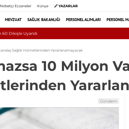
Nöbetçi Eczaneler
Künye
YAZARLAR
MEVZUAT
SAĞLIK BAKANLIĞI
PERSONEL ALIMLARI
PERSONEL M
le Gitti, Dünyada 68. Bundgaard Sendromu Vakası Oldu
atandaş Sağlık Hizmetlerinden Yararlanamayacak
mazsa 10 Milyon V
etlerinden Yararl
Gündem