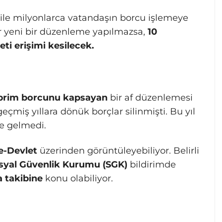
bile milyonlarca vatandaşın borcu işlemeye
r yeni bir düzenleme yapılmazsa,
10
ti erişimi kesilecek.
 prim borcunu kapsayan
bir af düzenlemesi
çmiş yıllara dönük borçlar silinmişti. Bu yıl
e gelmedi.
e-Devlet
üzerinden görüntüleyebiliyor. Belirli
syal Güvenlik Kurumu (SGK)
bildirimde
a takibine
konu olabiliyor.