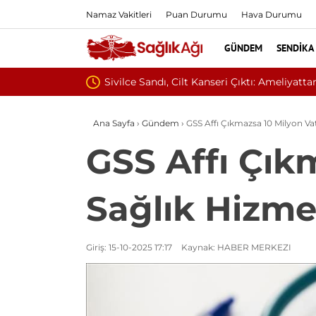
Namaz Vakitleri
Puan Durumu
Hava Durumu
GÜNDEM
SENDIKA
Baş Dönmesiy
Ana Sayfa
›
Gündem
›
GSS Affı Çıkmazsa 10 Milyon V
GSS Affı Çık
Sağlık Hizm
Giriş: 15-10-2025 17:17
Kaynak: HABER MERKEZI