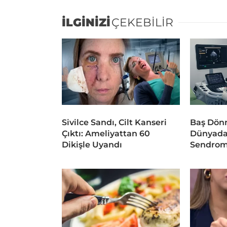
İLGİNİZİ
ÇEKEBİLİR
Sivilce Sandı, Cilt Kanseri
Baş Dönm
Çıktı: Ameliyattan 60
Dünyada
Dikişle Uyandı
Sendrom