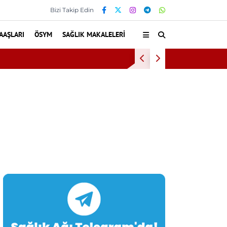
Bizi Takip Edin
AAŞLARI
ÖSYM
SAĞLIK MAKALELERI
Baş Dönmesiyle Gi