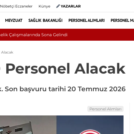
Nöbetçi Eczaneler
Künye
YAZARLAR
MEVZUAT
SAĞLIK BAKANLIĞI
PERSONEL ALIMLARI
PERSONEL M
seri Çıktı: Ameliyattan 60 Dikişle Uyandı
 Alacak
 Personel Alacak
k. Son başvuru tarihi 20 Temmuz 2026
Personel Alımları