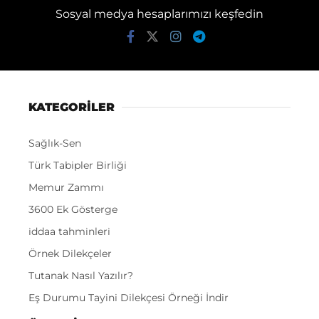
Sosyal medya hesaplarımızı keşfedin
KATEGORİLER
Sağlık-Sen
Türk Tabipler Birliği
Memur Zammı
3600 Ek Gösterge
iddaa tahminleri
Örnek Dilekçeler
Tutanak Nasıl Yazılır?
Eş Durumu Tayini Dilekçesi Örneği İndir