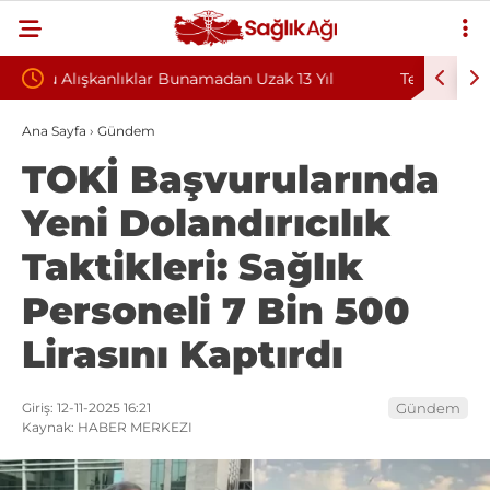
n Uzak 13 Yıl
Teşvik Ek Ödemede Düzenleme Yolda: Gen
Sağlık Sendikası Sahanın Taleplerini Kamu
Ana Sayfa
›
Gündem
TOKİ Başvurularında
Hastaneleri Genel Müdürü’ne İletti
Yeni Dolandırıcılık
Taktikleri: Sağlık
Personeli 7 Bin 500
Lirasını Kaptırdı
Giriş: 12-11-2025 16:21
Gündem
Kaynak: HABER MERKEZI