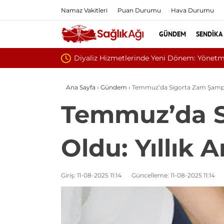
Namaz Vakitleri
Puan Durumu
Hava Durumu
GÜNDEM
SENDIKA
ndi
Sivil
Ana Sayfa
›
Gündem
›
Temmuz’da Sigorta Zam Şampiyo
Temmuz’da S
Oldu: Yıllık A
Giriş: 11-08-2025 11:14
Güncelleme: 11-08-2025 11:14