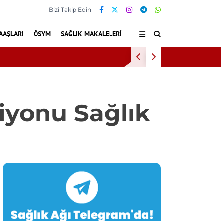
Bizi Takip Edin
AAŞLARI
ÖSYM
SAĞLIK MAKALELERI
B
yonu Sağlık