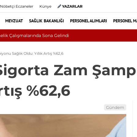
Nöbetçi Eczaneler
Künye
YAZARLAR
MEVZUAT
SAĞLIK BAKANLIĞI
PERSONEL ALIMLARI
PERSONEL M
ce Sandı, Cilt Kanseri Çıktı: Ameliyattan 60 Dikişle Uyandı
nu Sağlık Oldu: Yıllık Artış %62,6
igorta Zam Şampi
rtış %62,6
Gündem