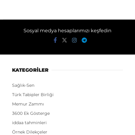
Sosyal medya hesaplarımızı keşfedin
KATEGORİLER
Sağlık-Sen
Türk Tabipler Birliği
Memur Zammı
3600 Ek Gösterge
iddaa tahminleri
Örnek Dilekçeler