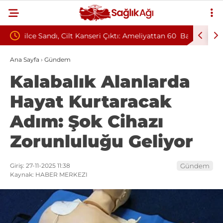
: Ameliyattan 60
Baş Dönmesiyle Gitti, Dünyada 68. Bundgaard
Sendromu Vakası Oldu
Ana Sayfa
›
Gündem
Kalabalık Alanlarda
Hayat Kurtaracak
Adım: Şok Cihazı
Zorunluluğu Geliyor
Giriş: 27-11-2025 11:38
Gündem
Kaynak: HABER MERKEZI