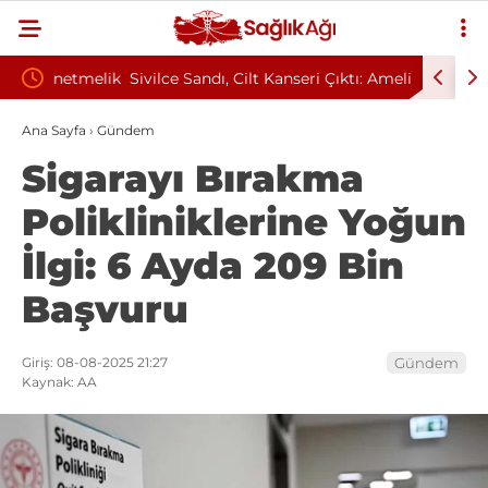
tmelik
Sivilce Sandı, Cilt Kanseri Çıktı: Ameliyattan 60
Baş Dönm
Dikişle Uyandı
Sendromu
Ana Sayfa
›
Gündem
Sigarayı Bırakma
Polikliniklerine Yoğun
İlgi: 6 Ayda 209 Bin
Başvuru
Giriş: 08-08-2025 21:27
Gündem
Kaynak: AA