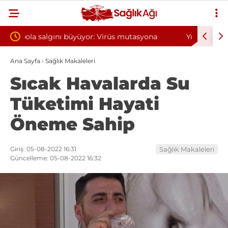
utasyona
Yılın ilk 6 ayında 10 bini aşkın hasta hiperbarik
oksijen tedavisinden yararlandı
Ana Sayfa
›
Sağlık Makaleleri
Sıcak Havalarda Su
Tüketimi Hayati
Öneme Sahip
Giriş: 05-08-2022 16:31
Sağlık Makaleleri
Güncelleme: 05-08-2022 16:32