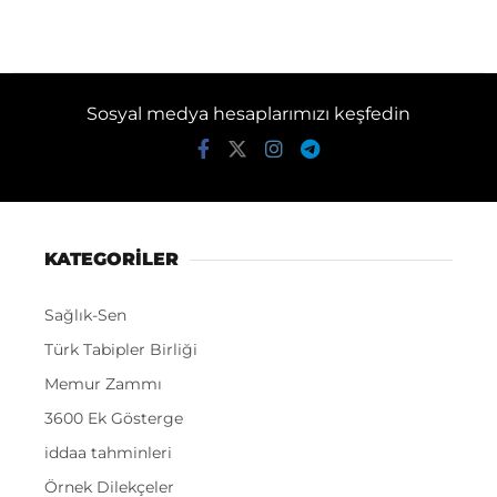
Sosyal medya hesaplarımızı keşfedin
KATEGORİLER
Sağlık-Sen
Türk Tabipler Birliği
Memur Zammı
3600 Ek Gösterge
iddaa tahminleri
Örnek Dilekçeler