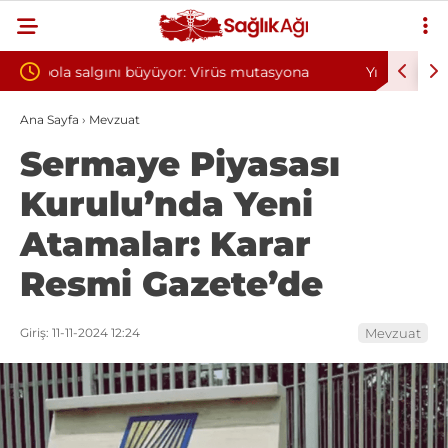
utasyona
Yılın ilk 6 ayında 10 bini aşkın hasta hiperbarik
oksijen tedavisinden yararlandı
Ana Sayfa
›
Mevzuat
Sermaye Piyasası
Kurulu’nda Yeni
Atamalar: Karar
Resmi Gazete’de
Giriş: 11-11-2024 12:24
Mevzuat