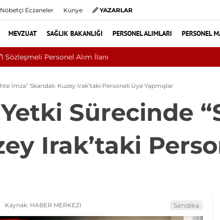
Nöbetçi Eczaneler
Künye
YAZARLAR
MEVZUAT
SAĞLIK BAKANLIĞI
PERSONEL ALIMLARI
PERSONEL M
iversitesi 2026 Sözleşmeli Personel Alımı İlanı: 203 Kişi Aranıy
ahte İmza” Skandalı: Kuzey Irak’taki Personeli Üye Yapmışlar
 Yetki Sürecinde 
ey Irak’taki Perso
Kaynak: HABER MERKEZI
Sendika