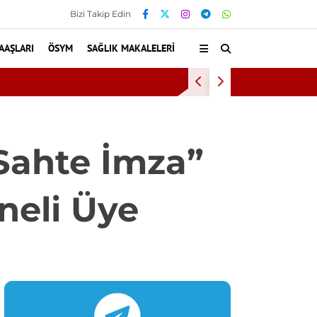
Bizi Takip Edin
AAŞLARI
ÖSYM
SAĞLIK MAKALELERI
or
İnönü Üniversitesi 
“Sahte İmza”
neli Üye