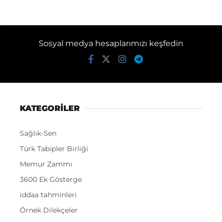
Sosyal medya hesaplarımızı keşfedin
KATEGORİLER
Sağlık-Sen
Türk Tabipler Birliği
Memur Zammı
3600 Ek Gösterge
iddaa tahminleri
Örnek Dilekçeler