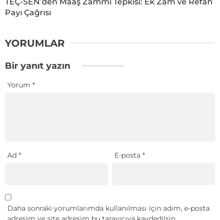
TEÇ-SEN’den Maaş Zammı Tepkisi: Ek Zam ve Refah
Payı Çağrısı
YORUMLAR
Bir yanıt yazın
Yorum
*
Ad
*
E-posta
*
Daha sonraki yorumlarımda kullanılması için adım, e-posta
adresim ve site adresim bu tarayıcıya kaydedilsin.