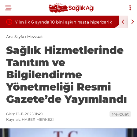
Yılın ilk 6 ayında 10 bini aşkın hasta hiperbarik
Diş eti k
oksijen tedavisinden yararlandı
sorununun
Ana Sayfa
›
Mevzuat
Sağlık Hizmetlerinde
Tanıtım ve
Bilgilendirme
Yönetmeliği Resmi
Gazete’de Yayımlandı
Giriş: 12-11-2025 11:49
Mevzuat
Kaynak: HABER MERKEZI