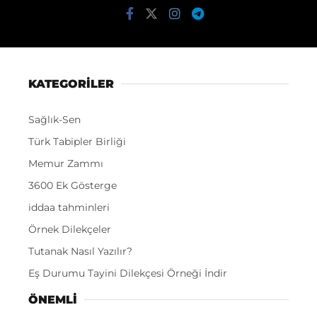
KATEGORİLER
Sağlık-Sen
Türk Tabipler Birliği
Memur Zammı
3600 Ek Gösterge
iddaa tahminleri
Örnek Dilekçeler
Tutanak Nasıl Yazılır?
Eş Durumu Tayini Dilekçesi Örneği İndir
ÖNEMLI