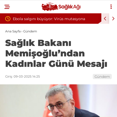
r: Virüs mutasyona
Yılın ilk 6 ayında 10 bini aşkın hasta h
oksijen tedavisinden yararlandı
Ana Sayfa
›
Gündem
Sağlık Bakanı
Memişoğlu’ndan
Kadınlar Günü Mesajı
Giriş: 09-03-2025 14:25
Gündem