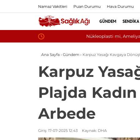
Namaz Vakitleri
Puan Durumu
Hava Durumu
GÜNDEM
SENDIKA
Nükleoplasti mi, Ameliyat mı? Bel ve Boyu
Ana Sayfa
›
Gündem
›
Karpuz Yasağı Kavgaya Dönüştü
Karpuz Yasa
Plajda Kadın
Arbede
Giriş: 17-07-2025 12:43
Kaynak: DHA