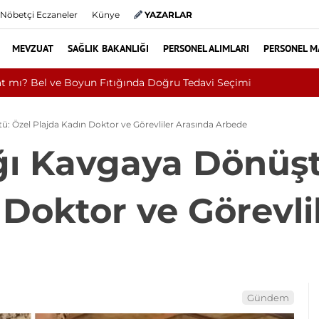
Nöbetçi Eczaneler
Künye
YAZARLAR
MEVZUAT
SAĞLIK BAKANLIĞI
PERSONEL ALIMLARI
PERSONEL M
n Fıtığında Doğru Tedavi Seçimi
: Özel Plajda Kadın Doktor ve Görevliler Arasında Arbede
ğı Kavgaya Dönüşt
 Doktor ve Görevli
Gündem