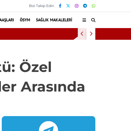
Bizi Takip Edin
AAŞLARI
ÖSYM
SAĞLIK MAKALELERI
Kültür ve Turizm Bakanlığı Uludağ Alan 
ü: Özel
ler Arasında