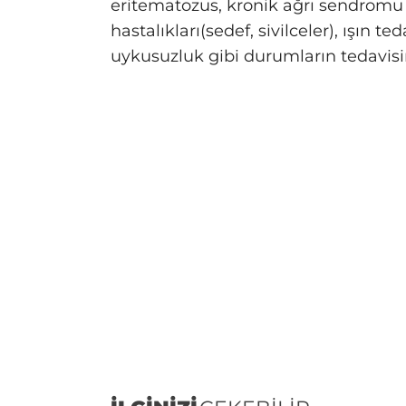
eritematozus, kronik ağrı sendromu g
hastalıkları(sedef, sivilceler), ışın t
uykusuzluk gibi durumların tedavis