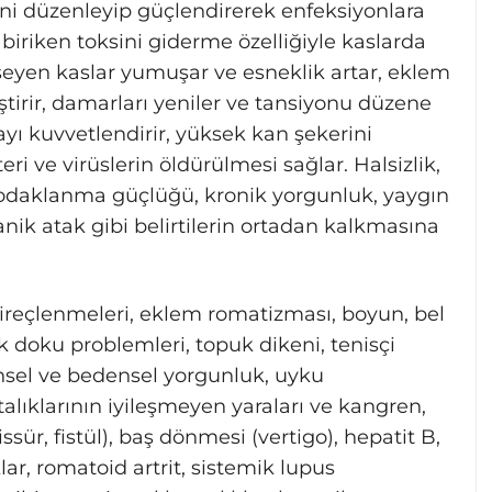
ini düzenleyip güçlendirerek enfeksiyonlara
a biriken toksini giderme özelliğiyle kaslarda
eyen kaslar yumuşar ve esneklik artar, eklem
ileştirir, damarları yeniler ve tansiyonu düzene
ayı kuvvetlendirir, yüksek kan şekerini
ri ve virüslerin öldürülmesi sağlar. Halsizlik,
ğı, odaklanma güçlüğü, kronik yorgunluk, yaygın
anik atak gibi belirtilerin ortadan kalkmasına
kireçlenmeleri, eklem romatizması, boyun, bel
uşak doku problemleri, topuk dikeni, tenisçi
ihinsel ve bedensel yorgunluk, uyku
stalıklarının iyileşmeyen yaraları ve kangren,
fissür, fistül), baş dönmesi (vertigo), hepatit B,
lar, romatoid artrit, sistemik lupus