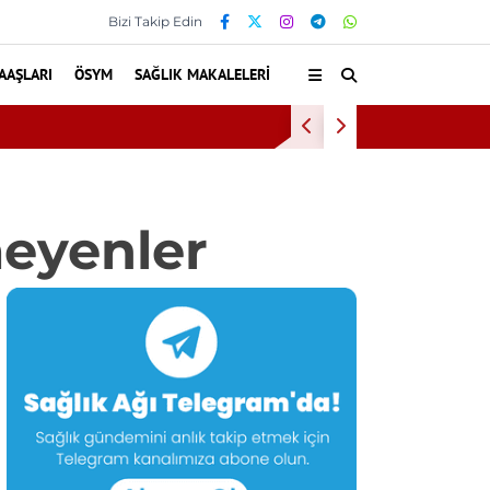
Bizi Takip Edin
AAŞLARI
ÖSYM
SAĞLIK MAKALELERI
Diş eti kana
meyenler