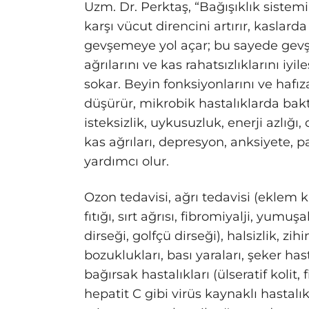
Uzm. Dr. Perktaş, “Bağışıklık sistem
karşı vücut direncini artırır, kaslard
gevşemeye yol açar; bu sayede gevş
ağrılarını ve kas rahatsızlıklarını iy
sokar. Beyin fonksiyonlarını ve hafız
düşürür, mikrobik hastalıklarda bakte
isteksizlik, uykusuzluk, enerji azlı
kas ağrıları, depresyon, anksiyete, p
yardımcı olur.
Ozon tedavisi, ağrı tedavisi (eklem 
fıtığı, sırt ağrısı, fibromiyalji, yum
dirseği, golfçü dirseği), halsizlik, z
bozuklukları, bası yaraları, şeker ha
bağırsak hastalıkları (ülseratif kolit, 
hepatit C gibi virüs kaynaklı hastalık