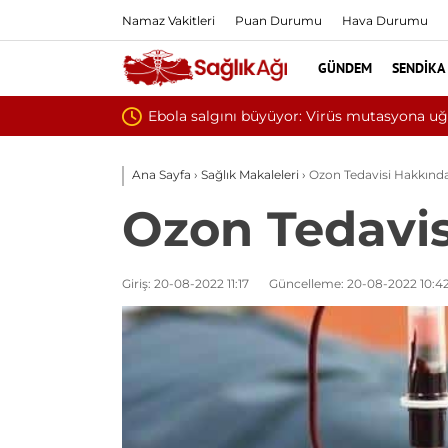
Namaz Vakitleri
Puan Durumu
Hava Durumu
GÜNDEM
SENDIKA
Yılın ilk 6 ayın
Ana Sayfa
›
Sağlık Makaleleri
›
Ozon Tedavisi Hakkınd
Ozon Tedavis
Giriş: 20-08-2022 11:17
Güncelleme: 20-08-2022 10:4