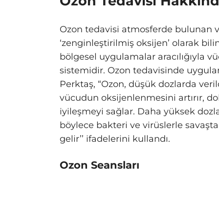
Ozon Tedavisi Hakkın
Ozon tedavisi atmosferde bulunan v
‘zenginleştirilmiş oksijen’ olarak bi
bölgesel uygulamalar aracılığıyla vü
sistemidir. Ozon tedavisinde uygulan
Perktaş, “Ozon, düşük dozlarda verild
vücudun oksijenlenmesini artırır, d
iyileşmeyi sağlar. Daha yüksek dozla
böylece bakteri ve virüslerle savaşt
gelir’’ ifadelerini kullandı.
Ozon Seansları