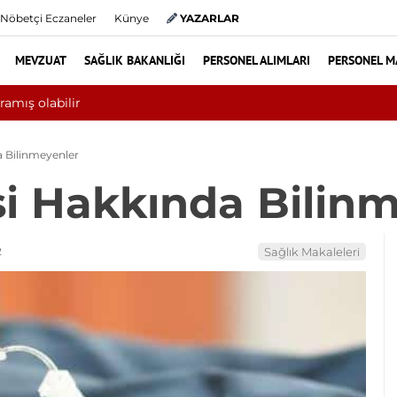
Nöbetçi Eczaneler
Künye
YAZARLAR
MEVZUAT
SAĞLIK BAKANLIĞI
PERSONEL ALIMLARI
PERSONEL M
da 10 bini aşkın hasta hiperbarik oksijen tedavisinden yararlandı
a Bilinmeyenler
i Hakkında Bilin
2
Sağlık Makaleleri