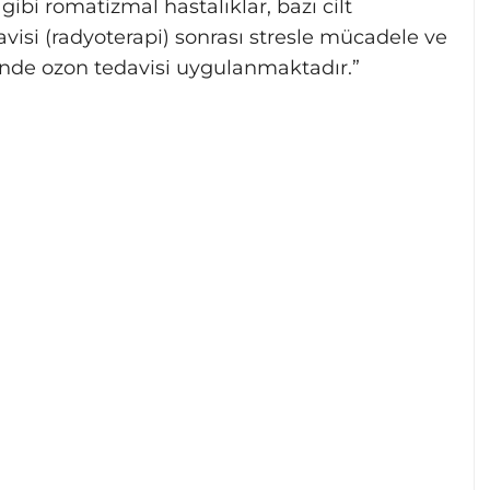
ibi romatizmal hastalıklar, bazı cilt
edavisi (radyoterapi) sonrası stresle mücadele ve
inde ozon tedavisi uygulanmaktadır.”