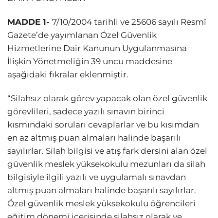
MADDE 1-
7/10/2004 tarihli ve 25606 sayılı Resmî
Gazete’de yayımlanan Özel Güvenlik
Hizmetlerine Dair Kanunun Uygulanmasına
İlişkin Yönetmeliğin 39 uncu maddesine
aşağıdaki fıkralar eklenmiştir.
“Silahsız olarak görev yapacak olan özel güvenlik
görevlileri, sadece yazılı sınavın birinci
ÖZEL GÜVENLİK HİZMETLERİNE DAİR
kısmındaki soruları cevaplarlar ve bu kısımdan
KANUNUN UYGULANMASINA
en az altmış puan almaları halinde başarılı
sayılırlar. Silah bilgisi ve atış fark dersini alan özel
İLİŞKİN YÖNETMELİKTE DEĞİŞİKLİK
güvenlik meslek yüksekokulu mezunları da silah
YAPILMASINA
bilgisiyle ilgili yazılı ve uygulamalı sınavdan
altmış puan almaları halinde başarılı sayılırlar.
Özel güvenlik meslek yüksekokulu öğrencileri
eğitim dönemi içerisinde silahsız olarak ve