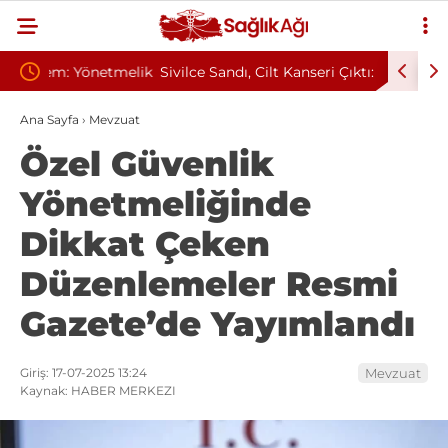
tmelik
Sivilce Sandı, Cilt Kanseri Çıktı: Ameliyattan 60
Baş Dönm
Dikişle Uyandı
Sendromu
Ana Sayfa
›
Mevzuat
Özel Güvenlik
Yönetmeliğinde
Dikkat Çeken
Düzenlemeler Resmi
Gazete’de Yayımlandı
Giriş: 17-07-2025 13:24
Mevzuat
Kaynak: HABER MERKEZI