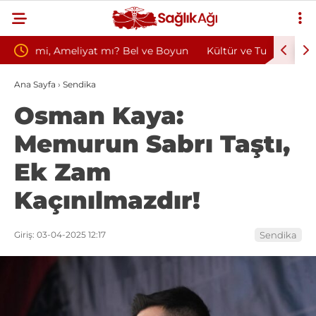
e Boyun
Kültür ve Turizm Bakanlığı Uludağ Alan
Bu Alı
Başkanlığı 11 Sürekli İşçi Alımı Duyuruldu
Kazand
Ana Sayfa
›
Sendika
Osman Kaya:
Memurun Sabrı Taştı,
Ek Zam
Kaçınılmazdır!
Giriş: 03-04-2025 12:17
Sendika