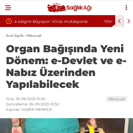
asyona
Yılın ilk 6 ayında 10 bini aşkın hasta hiperbarik
Di
oksijen tedavisinden yararlandı
so
Ana Sayfa
›
Mevzuat
Organ Bağışında Yeni
Dönem: e-Devlet ve e-
Nabız Üzerinden
Yapılabilecek
Giriş: 26-09-2025 10:50
Mevzuat
Güncelleme: 26-09-2025 10:50
Kaynak: HABER MERKEZI