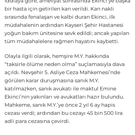
İddiaya göre, ameliyat sonrasında Ekinci’ye başka
bir hasta için getirilen kan verildi. Kan nakli
sırasında fenalaşan ve kalbi duran Ekinci, ilk
müdahalenin ardından Kayseri Şehir Hastanesi
yoğun bakım ünitesine sevk edildi; ancak yapılan
tüm müdahalelere rağmen hayatını kaybetti.
Olayla ilgili olarak, hemşire M.Y. hakkında
“taksirle ölüme neden olma” suçlamasıyla dava
açıldı. Nevşehir 5. Asliye Ceza Mahkemesi’nde
görülen karar duruşmasına sanık M.Y.
katılmazken, sanık avukatı ile maktul Emine
Ekinci’nin yakınları ve avukatları hazır bulundu.
Mahkeme, sanık M.Y.’ye önce 2 yıl 6 ay hapis
cezası verdi; ardından bu cezayı 45 bin 500 lira
adli para cezasına çevirdi.