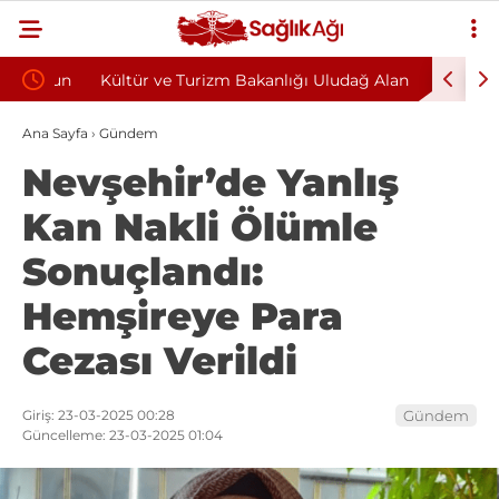
oyun
Kültür ve Turizm Bakanlığı Uludağ Alan
Bu Alışka
Başkanlığı 11 Sürekli İşçi Alımı Duyuruldu
Kazandıra
Ana Sayfa
›
Gündem
Nevşehir’de Yanlış
Kan Nakli Ölümle
Sonuçlandı:
Hemşireye Para
Cezası Verildi
Giriş: 23-03-2025 00:28
Gündem
Güncelleme: 23-03-2025 01:04