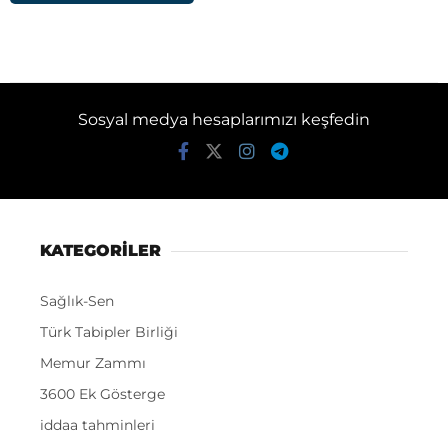
Sosyal medya hesaplarımızı keşfedin
KATEGORİLER
Sağlık-Sen
Türk Tabipler Birliği
Memur Zammı
3600 Ek Gösterge
iddaa tahminleri