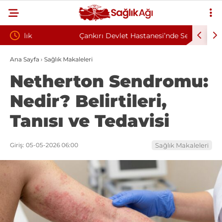
Çankırı Devlet Hastanesi’nde Sendikal Vesayet
Kahramanm
kuyla
İddiası: Maaş Kesme Cezası Talep Edildi
Sözleşmel
Ana Sayfa
›
Sağlık Makaleleri
Netherton Sendromu:
Nedir? Belirtileri,
Tanısı ve Tedavisi
Giriş: 05-05-2026 06:00
Sağlık Makaleleri