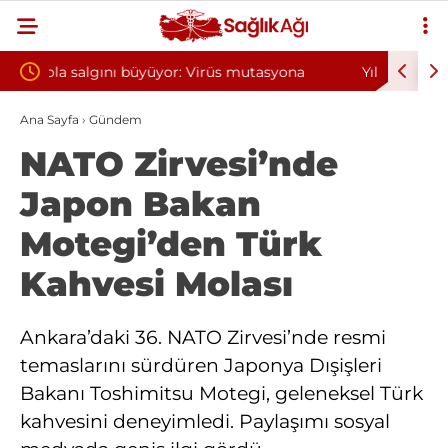
tasyona
Yılın ilk 6 ayında 10 bini aşkın hasta hiperbarik
oksijen tedavisinden yararlandı
Ana Sayfa
›
Gündem
NATO Zirvesi’nde
Japon Bakan
Motegi’den Türk
Kahvesi Molası
Ankara’daki 36. NATO Zirvesi’nde resmi
temaslarını sürdüren Japonya Dışişleri
Bakanı Toshimitsu Motegi, geleneksel Türk
kahvesini deneyimledi. Paylaşımı sosyal