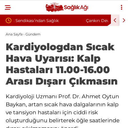
Çankırı Devlet Hastanesi’nde Sendikal Vesayet
Kahra
“Korkuyla
İddiası: Maaş Kesme Cezası Talep Edildi
Sözle
Ana Sayfa
›
Gündem
Kardiyologdan Sıcak
Hava Uyarısı: Kalp
Hastaları 11.00-16.00
Arası Dışarı Çıkmasın
Kardiyoloji Uzmanı Prof. Dr. Ahmet Oytun
Baykan, artan sıcak hava dalgalarının kalp
ve tansiyon hastaları için ciddi risk
oluşturduğunu belirterek öğle saatlerinde