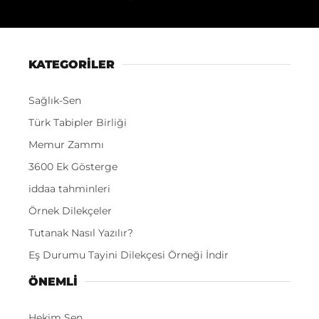
KATEGORİLER
Sağlık-Sen
Türk Tabipler Birliği
Memur Zammı
3600 Ek Gösterge
iddaa tahminleri
Örnek Dilekçeler
Tutanak Nasıl Yazılır?
Eş Durumu Tayini Dilekçesi Örneği İndir
ÖNEMLI
Hekim Sen