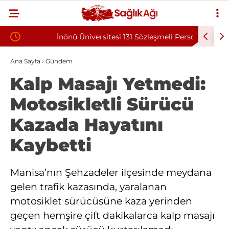
İnönü Üniversitesi 131 Sözleşmeli Personel
Bilkent Ş
Alımı İlanı
Program
Ana Sayfa
›
Gündem
Kalp Masajı Yetmedi:
Motosikletli Sürücü
Kazada Hayatını
Kaybetti
Manisa’nın Şehzadeler ilçesinde meydana
gelen trafik kazasında, yaralanan
motosiklet sürücüsüne kaza yerinden
geçen hemşire çift dakikalarca kalp masajı