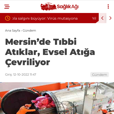
utasyona
Yılın ilk 6 ayında 10 bini aşkın hasta hiperbarik
oksijen tedavisinden yararlandı
Ana Sayfa
›
Gündem
Mersin’de Tıbbi
Atıklar, Evsel Atığa
Çevriliyor
Giriş: 12-10-2022 11:47
Gündem