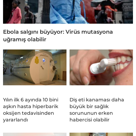
Ebola salgını büyüyor: Virüs mutasyona
uğramış olabilir
Yılın ilk 6 ayında 10 bini
Diş eti kanaması daha
aşkın hasta hiperbarik
büyük bir sağlık
oksijen tedavisinden
sorununun erken
yararlandı
habercisi olabilir