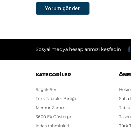
Sosyal medya hesaplarımızı keşfedin
KATEGORİLER
ÖNE
Sağlık-Sen
Heki
Türk Tabipler Birliği
Saha 
Memur Zammı
Tabip
3600 Ek Gösterge
Taşer
iddaa tahminleri
Türk T