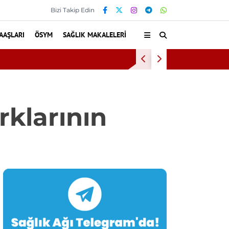
Bizi Takip Edin
AAŞLARI
ÖSYM
SAĞLIK MAKALELERI
kanlığı 11 Sürekli İşçi Alımı Duyuruldu
klarının