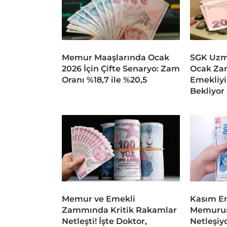
Memur Maaşlarında Ocak
SGK Uzma
2026 İçin Çifte Senaryo: Zam
Ocak Za
Oranı %18,7 ile %20,5
Emekliyi 
Bekliyor
Memur ve Emekli
Kasım En
Zammında Kritik Rakamlar
Memurun
Netleşti! İşte Doktor,
Netleşiyo