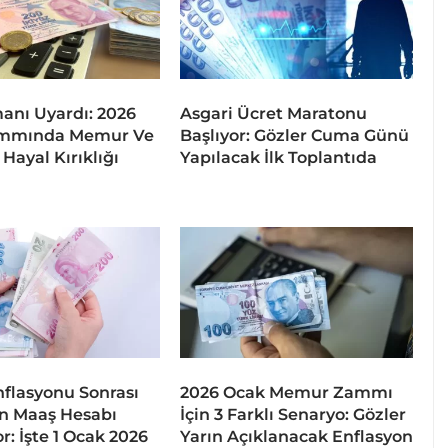
nı Uyardı: 2026
Asgari Ücret Maratonu
mmında Memur Ve
Başlıyor: Gözler Cuma Günü
Hayal Kırıklığı
Yapılacak İlk Toplantıda
flasyonu Sonrası
2026 Ocak Memur Zammı
 Maaş Hesabı
İçin 3 Farklı Senaryo: Gözler
r: İşte 1 Ocak 2026
Yarın Açıklanacak Enflasyon