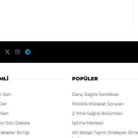
MLI
POPÜLER
m Sen
Genç Sağlık Sendikası
Der
Polislik Mülakat Soruları
 Sen
2 Yıllık Sağlık Bölümleri
on Son Dakika
İşitme Merkezi
abipler Birliği
Alt Bölge Tayini Dilekçesi Örn