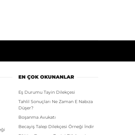
EN ÇOK OKUNANLAR
Eş Durumu Tayin Dilekçesi
Tahlil Sonuçları Ne Zaman E Nabıza
Düşer?
Boşanma Avukatı
Becayiş Talep Dilekçesi Örneği İndir
eği