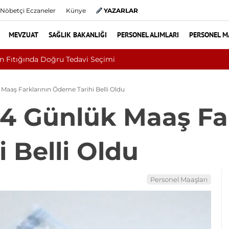
Nöbetçi Eczaneler
Künye
YAZARLAR
MEVZUAT
SAĞLIK BAKANLIĞI
PERSONEL ALIMLARI
PERSONEL M
Kültür ve Turizm Bakanlığı Uludağ Alan Baş
Maaş Farklarının Ödeme Tarihi Belli Oldu
4 Günlük Maaş Far
 Belli Oldu
Personel Maaşları