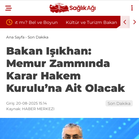
oyun
Kültür ve Turizm Bakanlığı Uludağ Alan
Bu Alışk
Başkanlığı 11 Sürekli İşçi Alımı Duyuruldu
Kazandır
Ana Sayfa
›
Son Dakika
Bakan Işıkhan:
Memur Zammında
Karar Hakem
Kurulu’na Ait Olacak
Giriş: 20-08-2025 15:14
Son Dakika
Kaynak: HABER MERKEZI