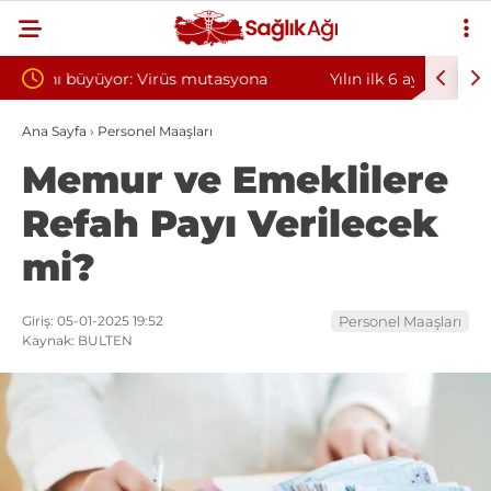
ona
Yılın ilk 6 ayında 10 bini aşkın hasta hiperbarik
Diş e
oksijen tedavisinden yararlandı
sorun
Ana Sayfa
›
Personel Maaşları
Memur ve Emeklilere
Refah Payı Verilecek
mi?
Giriş: 05-01-2025 19:52
Personel Maaşları
Kaynak: BULTEN