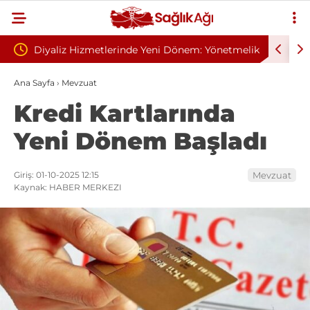
 Yeni Dönem: Yönetmelik
Sivilce Sandı, Cilt Kanseri Çıktı: Ameli
elindi
Dikişle Uyandı
Ana Sayfa
›
Mevzuat
Kredi Kartlarında
Yeni Dönem Başladı
Giriş: 01-10-2025 12:15
Mevzuat
Kaynak: HABER MERKEZI