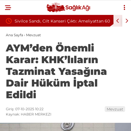
tmelik
Sivilce Sandı, Cilt Kanseri Çıktı: Ameliyattan 60
Baş Dönm
Dikişle Uyandı
Sendromu
Ana Sayfa
›
Mevzuat
AYM’den Önemli
Karar: KHK’lıların
Tazminat Yasağına
Dair Hüküm İptal
Edildi
Giriş: 07-10-2025 10:22
Mevzuat
Kaynak: HABER MERKEZI