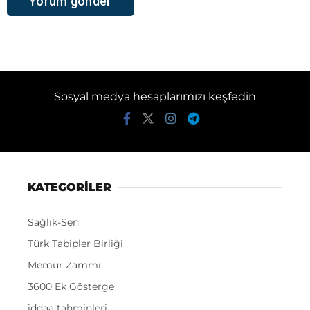
Sosyal medya hesaplarımızı keşfedin
KATEGORİLER
Sağlık-Sen
Türk Tabipler Birliği
Memur Zammı
3600 Ek Gösterge
iddaa tahminleri