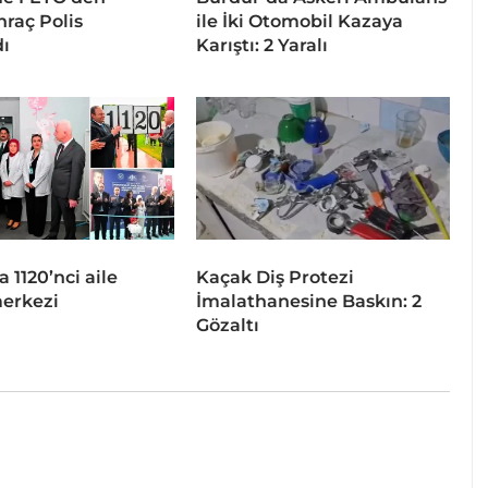
hraç Polis
ile İki Otomobil Kazaya
ı
Karıştı: 2 Yaralı
a 1120’nci aile
Kaçak Diş Protezi
merkezi
İmalathanesine Baskın: 2
Gözaltı