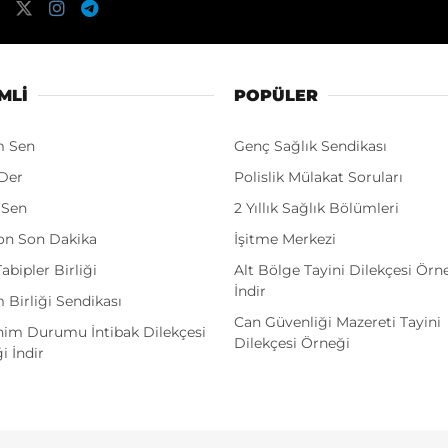
MLI
POPÜLER
m Sen
Genç Sağlık Sendikası
Der
Polislik Mülakat Soruları
 Sen
2 Yıllık Sağlık Bölümleri
on Son Dakika
İşitme Merkezi
abipler Birliği
Alt Bölge Tayini Dilekçesi Örn
İndir
 Birliği Sendikası
Can Güvenliği Mazereti Tayini
im Durumu İntibak Dilekçesi
Dilekçesi Örneği
i İndir