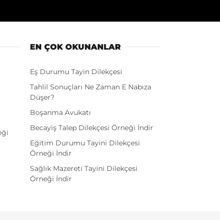
EN ÇOK OKUNANLAR
Eş Durumu Tayin Dilekçesi
Tahlil Sonuçları Ne Zaman E Nabıza
Düşer?
Boşanma Avukatı
Becayiş Talep Dilekçesi Örneği İndir
eği
Eğitim Durumu Tayini Dilekçesi
Örneği İndir
Sağlık Mazereti Tayini Dilekçesi
Örneği İndir