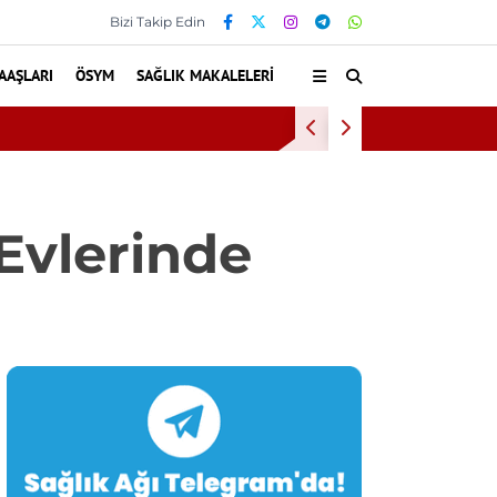
Bizi Takip Edin
AAŞLARI
ÖSYM
SAĞLIK MAKALELERI
sta hiperbarik oksijen tedavisinden yararlandı
Evlerinde