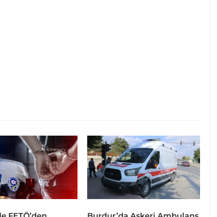
de FETÖ’den
Burdur’da Askeri Ambulans