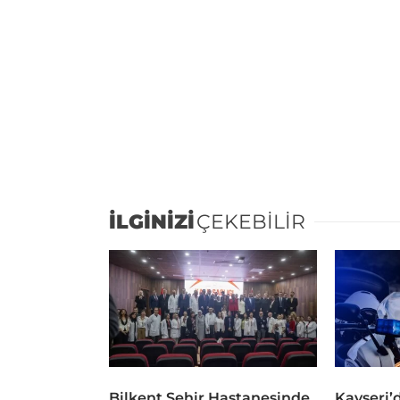
İLGİNİZİ
ÇEKEBİLİR
Bilkent Şehir Hastanesinde
Kayseri’