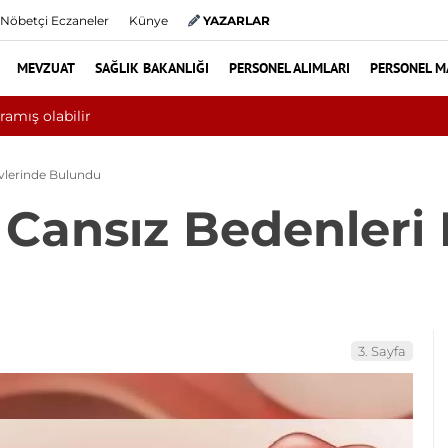
Nöbetçi Eczaneler
Künye
YAZARLAR
MEVZUAT
SAĞLIK BAKANLIĞI
PERSONEL ALIMLARI
PERSONEL M
Yılın ilk 6 ayında 10 bini aşkın ha
Evlerinde Bulundu
 Cansız Bedenleri 
3. Sayfa