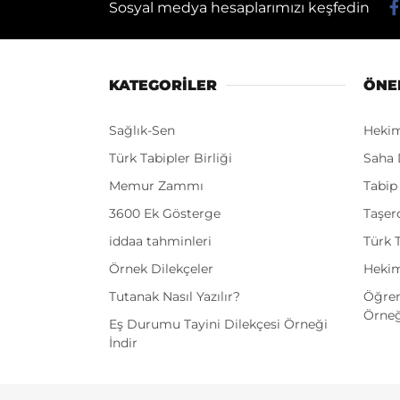
Sosyal medya hesaplarımızı keşfedin
KATEGORİLER
ÖNE
Sağlık-Sen
Heki
Türk Tabipler Birliği
Saha 
Memur Zammı
Tabip
3600 Ek Gösterge
Taşer
iddaa tahminleri
Türk T
Örnek Dilekçeler
Hekim
Tutanak Nasıl Yazılır?
Öğren
Örneğ
Eş Durumu Tayini Dilekçesi Örneği
İndir