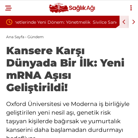
önetmelik
Sivilce Sandı, Cilt Kanseri Çıktı: Ameliyattan 60
Baş D
Dikişle Uyandı
Sendr
Ana Sayfa
›
Gündem
Kansere Karşı
Dünyada Bir İlk: Yeni
mRNA Aşısı
Geliştirildi!
Oxford Üniversitesi ve Moderna iş birliğiyle
geliştirilen yeni nesil aşı, genetik risk
taşıyan kişilerde bağırsak ve yumurtalık
kanserini daha başlamadan durdurmayı