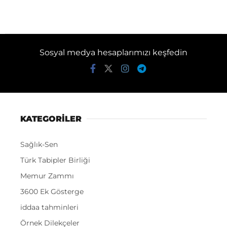
Sosyal medya hesaplarımızı keşfedin
KATEGORİLER
Sağlık-Sen
Türk Tabipler Birliği
Memur Zammı
3600 Ek Gösterge
iddaa tahminleri
Örnek Dilekçeler