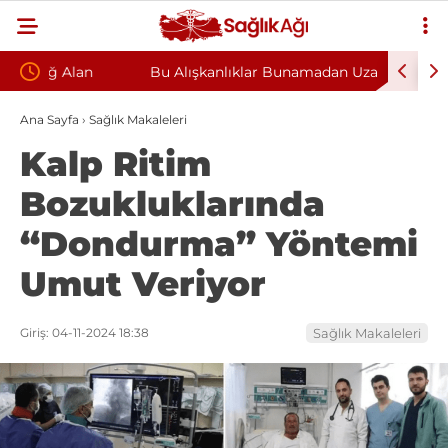
Bu Alışkanlıklar Bunamadan Uzak 13 Yıl
Teşvik E
u
Kazandırabilir
Sağlık S
Ana Sayfa
›
Sağlık Makaleleri
Kalp Ritim
Hastanele
Bozukluklarında
“Dondurma” Yöntemi
Umut Veriyor
Giriş: 04-11-2024 18:38
Sağlık Makaleleri