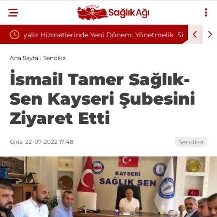
: Yönetmelik
Sivilce Sandı, Cilt Kanseri Çıktı: Ameliyattan 60
Ba
Dikişle Uyandı
Se
Ana Sayfa
›
Sendika
İsmail Tamer Sağlık-
Sen Kayseri Şubesini
Ziyaret Etti
Giriş: 22-07-2022 17:48
Sendika